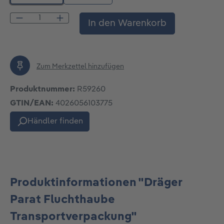
Produkt Anzahl: Gib den gewünschten Wert
In den Warenkorb
Zum Merkzettel hinzufügen
Produktnummer:
R59260
GTIN/EAN:
4026056103775
Händler finden
Produktinformationen "Dräger
Parat Fluchthaube
Transportverpackung"