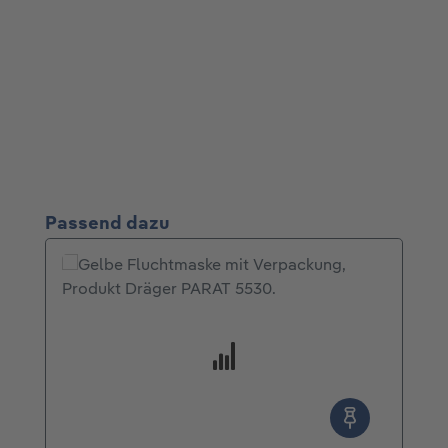
Produktgalerie überspringen
Passend dazu