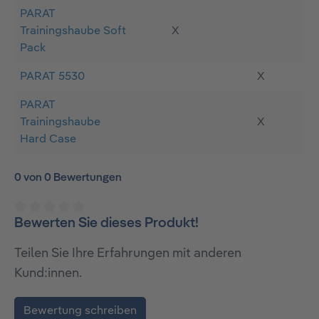
PARAT
Trainingshaube Soft
X
Pack
PARAT 5530
X
PARAT
Trainingshaube
X
Hard Case
0 von 0 Bewertungen
Bewerten Sie dieses Produkt!
Durchschnittliche Bewertung von 0 von 5 Sternen
Teilen Sie Ihre Erfahrungen mit anderen
Kund:innen.
Bewertung schreiben