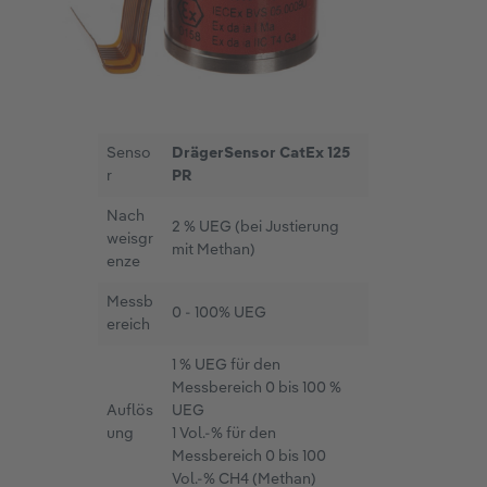
Senso
DrägerSensor CatEx 125
r
PR
Nach
2 % UEG (bei Justierung
weisgr
mit Methan)
enze
Messb
0 - 100% UEG
ereich
1 % UEG für den
Messbereich 0 bis 100 %
Auflös
UEG
ung
1 Vol.-% für den
Messbereich 0 bis 100
Vol.-% CH4 (Methan)