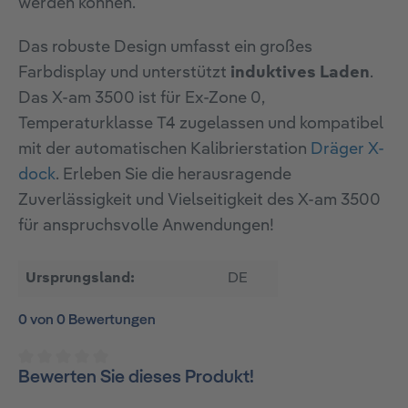
werden können.
Das robuste Design umfasst ein großes
Farbdisplay und unterstützt
induktives Laden
.
Das X-am 3500 ist für Ex-Zone 0,
Temperaturklasse T4 zugelassen und kompatibel
mit der automatischen Kalibrierstation
Dräger X-
dock
. Erleben Sie die herausragende
Zuverlässigkeit und Vielseitigkeit des X-am 3500
für anspruchsvolle Anwendungen!
Ursprungsland:
DE
0 von 0 Bewertungen
Bewerten Sie dieses Produkt!
Durchschnittliche Bewertung von 0 von 5 Sternen