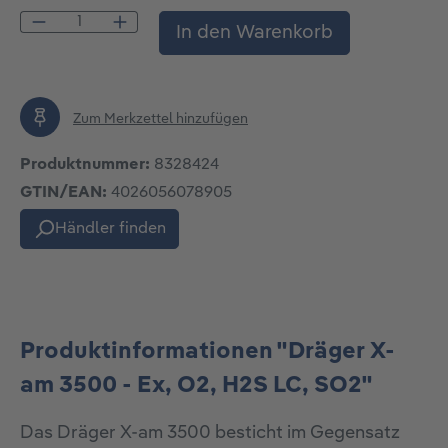
Produkt Anzahl: Gib den gewünschten Wert
In den Warenkorb
Zum Merkzettel hinzufügen
Produktnummer:
8328424
GTIN/EAN:
4026056078905
Händler finden
Produktinformationen "Dräger X-
am 3500 - Ex, O2, H2S LC, SO2"
Das Dräger X-am 3500 besticht im Gegensatz