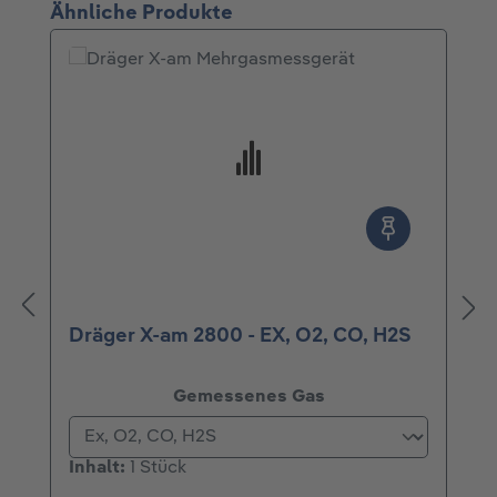
Produktgalerie überspringen
Ähnliche Produkte
Dräger X-am 2800 - EX, O2, CO, H2S
auswählen
Gemessenes Gas
Inhalt:
1 Stück